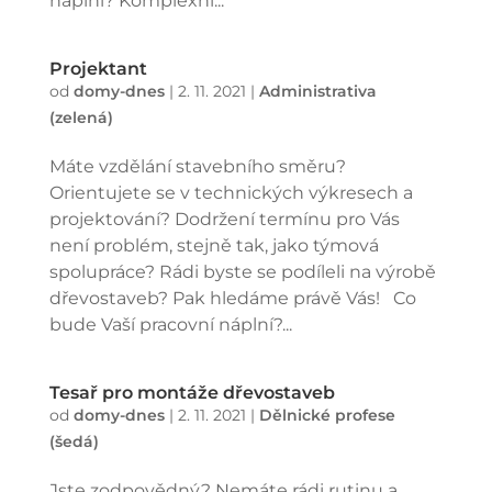
náplní? Komplexní...
Projektant
od
domy-dnes
|
2. 11. 2021
|
Administrativa
(zelená)
Máte vzdělání stavebního směru?
Orientujete se v technických výkresech a
projektování? Dodržení termínu pro Vás
není problém, stejně tak, jako týmová
spolupráce? Rádi byste se podíleli na výrobě
dřevostaveb? Pak hledáme právě Vás! Co
bude Vaší pracovní náplní?...
Tesař pro montáže dřevostaveb
od
domy-dnes
|
2. 11. 2021
|
Dělnické profese
(šedá)
Jste zodpovědný? Nemáte rádi rutinu a